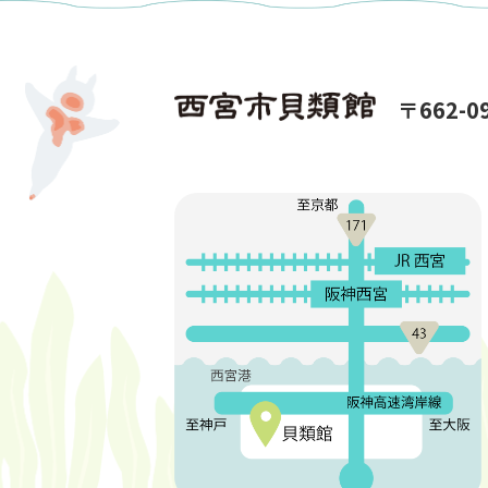
〒662-