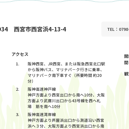
0934 西宮市西宮浜4-13-4
TEL：0798-
アクセス
開
間
阪神西宮、JR西宮、または阪急西宮北口駅
から阪神バス、マリナパ－ク行きに乗車、
観
マリナパ－ク南下車すぐ（所要時間 約20
分）
阪神高速神戸線
神戸方面より西宮出口から南へ10分、大阪
方面より武庫川出口から43号線を西へ札
場 筋を南へ10分
阪神高速湾岸線
神戸方面より芦屋浜出口から測道沿い西宮
浜へ３分、大阪方面より西宮浜出口から南