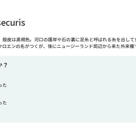
ecuris
、殻皮は黒褐色。河口の護岸や石の裏に足糸と呼ばれる糸を出して
ウロエンの名がつくが、後にニュージーランド周辺から来た外来種
か？
った
った