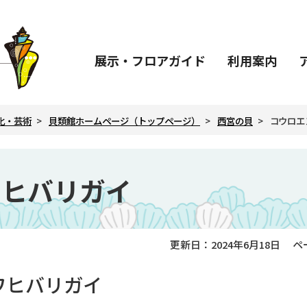
展示・
フロアガイド
利用案内
化・芸術
貝類館ホームページ（トップページ）
西宮の貝
コウロエ
ワヒバリガイ
更新日：2024年6月18日
ペ
ワヒバリガイ