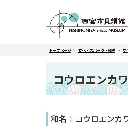
こ
の
ペ
ー
ジ
の
現
先
トップページ
文化・スポーツ・観光
文
在
頭
の
で
本
ペ
ー
す
文
コウロエンカ
ジ
こ
こ
か
ら
和名：コウロエンカ