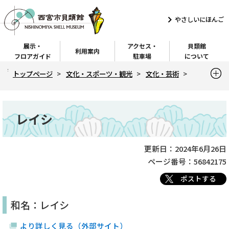
こ
の
やさしいにほんご
ペ
展示・
アクセス・
貝類館
ー
利用案内
フロアガイド
駐車場
について
ジ
現
トップページ
文化・スポーツ・観光
文化・芸術
の
在
先
の
貝類館ホームページ（トップページ）
西宮の貝
レイシ
ペ
頭
本
ー
レイシ
で
文
ジ
す
こ
こ
更新日：2024年6月26日
ページ番号：56842175
か
ら
ポストする
和名：レイシ
より詳しく見る（外部サイト）