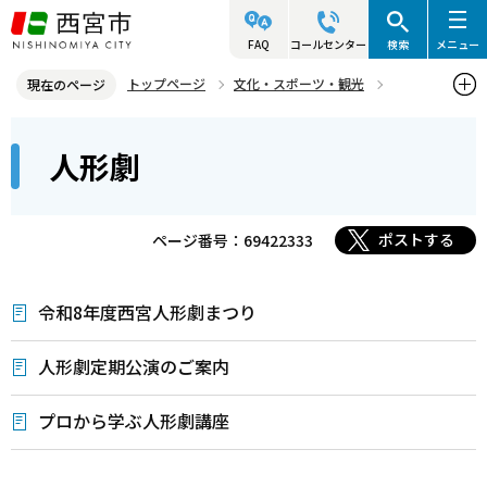
こ
の
FAQ
コールセンター
検索
メニュー
ペ
トップページ
文化・スポーツ・観光
現在のページ
ー
文化・芸術
イベント案内
人形劇
本
ジ
人形劇
文
の
こ
先
こ
頭
ポストする
ページ番号：69422333
か
で
ら
す
令和8年度西宮人形劇まつり
人形劇定期公演のご案内
プロから学ぶ人形劇講座
本