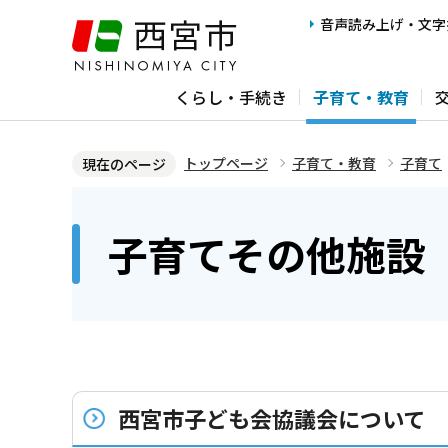
こ
音声読み上げ・文字
の
ペ
くらし・手続き
子育て・教育
ー
ジ
の
トップページ
子育て・教育
子育て
現在のページ
先
本
頭
文
子育てその他施設
で
こ
す
こ
か
ら
西宮市子ども会協議会について