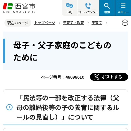
こ
の
FAQ
コールセンター
検索
メニュー
ペ
トップページ
子育て・教育
子育て
現在のページ
ー
母子・父子家庭のこどものために
本
ジ
母子・父子家庭のこどもの
文
の
こ
先
ために
こ
頭
か
で
ら
ポストする
ページ番号：48098610
す
「民法等の一部を改正する法律（父
母の離婚後等の子の養育に関するル
ールの見直し）」について