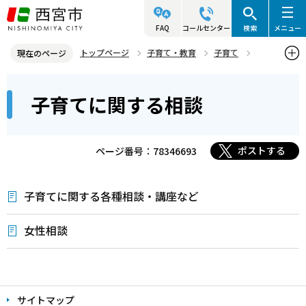
こ
の
FAQ
コールセンター
検索
メニュー
ペ
トップページ
子育て・教育
子育て
現在のページ
ー
母子・父子家庭のこどものために
子育てに関する相談
本
ジ
子育てに関する相談
文
の
こ
先
こ
頭
ポストする
ページ番号：78346693
か
で
ら
す
子育てに関する各種相談・講座など
女性相談
本
文
サイトマップ
こ