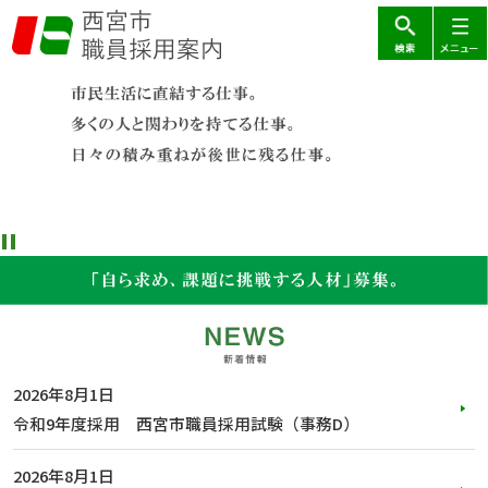
こ
の
ペ
本
ー
文
ジ
こ
の
こ
先
か
頭
ら
で
す
Stop
2026年8月1日
令和9年度採用 西宮市職員採用試験（事務D）
2026年8月1日