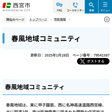
こ
の
FAQ
コールセンター
検索
メニュー
ペ
トップページ
市政情報
現在のページ
ー
参画と協働・市民活動
コミュニティ・自治会・NPO
本
ジ
春風地域コミュニティ
西宮コミュニティ協会
春風地域コミュニティ
文
の
こ
先
こ
頭
更新日：2025年1月28日
ページ番号：79542387
か
で
ポストする
ら
す
春風地域コミュニティ
春風地域は、東に甲子園筋、西に名神高速道路西宮線、
北に国道2号、南は阪神電車に囲まれた閑静な住宅街で