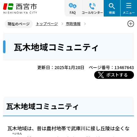
こ
の
FAQ
コールセンター
検索
メニュー
ペ
トップページ
市政情報
現在のページ
ー
参画と協働・市民活動
コミュニティ・自治会・NPO
本
ジ
瓦木地域コミュニティ
西宮コミュニティ協会
瓦木地域コミュニティ
文
の
こ
先
こ
頭
更新日：2025年1月28日
ページ番号：13467643
か
で
ポストする
ら
す
瓦木地域コミュニティ
瓦木地域は、昔は農村地帯で武庫川に接し丘陵は全くな
へいたん