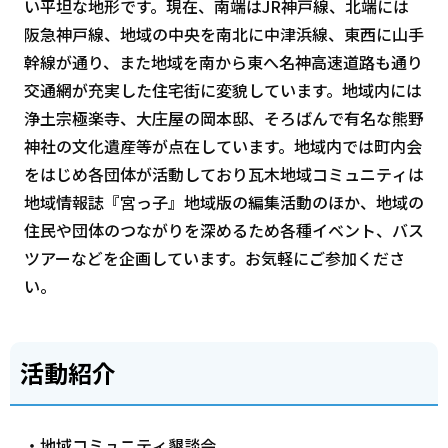
い
平坦
な地形です。現在、南端はJR神戸線、北端には
阪急神戸線、地域の中央を南北に中津浜線、東西に山手
幹線が通り、また地域を南から東へ名神高速道路も通り
交通網が充実した住宅街に変貌しています。地域内には
浄土宗極楽寺、大庄屋の岡本邸、そろばんで有名な熊野
神社の文化遺産等が点在しています。地域内では町内会
をはじめ各団体が活動しており瓦木地域コミュニティは
地域情報誌『宮っ子』地域版の編集活動のほか、地域の
住民や団体のつながりを深めるため各種イベント、バス
ツアーなどを企画しています。お気軽にご参加くださ
い。
活動紹介
・地域コミュニティ懇談会