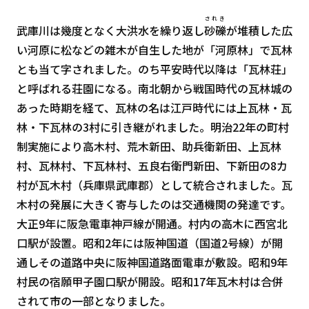
されき
武庫川は幾度となく大洪水を繰り返し
砂礫
が堆積した広
い河原に松などの雑木が自生した地が「河原林」で瓦林
とも当て字されました。のち平安時代以降は「瓦林荘」
と呼ばれる荘園になる。南北朝から戦国時代の瓦林城の
あった時期を経て、瓦林の名は江戸時代には上瓦林・瓦
林・下瓦林の3村に引き継がれました。明治22年の町村
制実施により高木村、荒木新田、助兵衛新田、上瓦林
村、瓦林村、下瓦林村、五良右衛門新田、下新田の8カ
村が瓦木村（兵庫県武庫郡）として統合されました。瓦
木村の発展に大きく寄与したのは交通機関の発達です。
大正9年に阪急電車神戸線が開通。村内の高木に西宮北
口駅が設置。昭和2年には阪神国道（国道2号線）が開
通しその道路中央に阪神国道路面電車が敷設。昭和9年
村民の宿願甲子園口駅が開設。昭和17年瓦木村は合併
されて市の一部となりました。