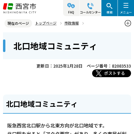
こ
の
FAQ
コールセンター
検索
メニュー
ペ
トップページ
市政情報
現在のページ
ー
参画と協働・市民活動
コミュニティ・自治会・NPO
本
ジ
北口地域コミュニティ
西宮コミュニティ協会
北口地域コミュニティ
文
の
こ
先
こ
頭
更新日：2025年1月28日
ページ番号：82083533
か
で
ポストする
ら
す
北口地域コミュニティ
阪急西宮北口駅から北東方向が北口地域です。
北口駅を出ると「アクタ西宮」があり、多くの市民が利