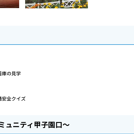
蓄庫の見学
通安全クイズ
ミュニティ甲子園口～