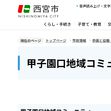
こ
音声読み上げ・文字
の
ペ
くらし・手続き
子育て・教育
ー
ジ
の
トップページ
市政情報
参画と協働
現在のページ
先
本
頭
文
甲子園口地域コミ
で
こ
す
こ
か
ら