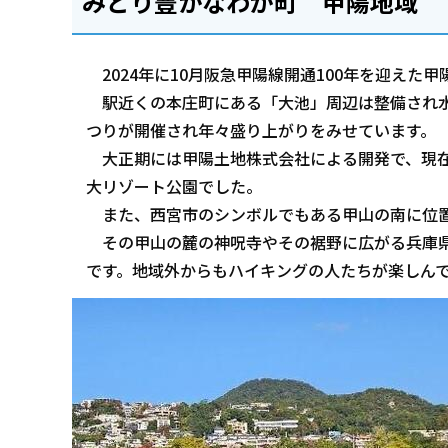
みどり豊かなわが町 甲陽地域
2024年に10月阪急甲陽線開通100年を迎えた
駅近くの本庄町にある「大池」周辺は整備され水
つりが開催され年々盛り上がりをみせています。
大正期には甲陽土地株式会社による開発で、現在
大リゾート公園でした。
また、西宮市のシンボルでもある甲山の南に位置
その甲山の麓の神呪寺やその裾野に広がる兵庫県
です。地域外からもハイキングの人たちが楽しん