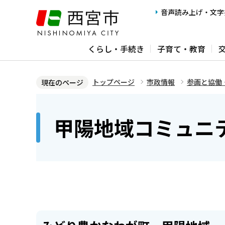
こ
音声読み上げ・文字
の
ペ
くらし・手続き
子育て・教育
ー
ジ
の
トップページ
市政情報
参画と協働
現在のページ
先
本
頭
文
甲陽地域コミュニ
で
こ
す
こ
か
ら