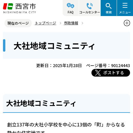
こ
の
FAQ
コールセンター
検索
メニュー
ペ
トップページ
市政情報
現在のページ
ー
参画と協働・市民活動
コミュニティ・自治会・NPO
本
ジ
大社地域コミュニティ
西宮コミュニティ協会
大社地域コミュニティ
文
の
こ
先
こ
頭
更新日：2025年1月28日
ページ番号：90124443
か
で
ポストする
ら
す
大社地域コミュニティ
創立137年の大社小学校を中心に13個の「町」からなる
静かな住宅地です。