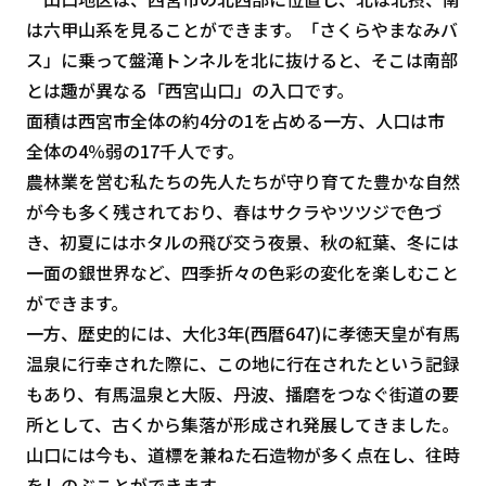
は六甲山系を見ることができます。「さくらやまなみバ
ス」に乗って盤滝トンネルを北に抜けると、そこは南部
とは趣が異なる「西宮山口」の入口です。
面積は西宮市全体の約4分の1を占める一方、人口は市
全体の4％弱の17千人です。
農林業を営む私たちの先人たちが守り育てた豊かな自然
が今も多く残されており、春はサクラやツツジで色づ
き、初夏にはホタルの飛び交う夜景、秋の紅葉、冬には
一面の銀世界など、四季折々の色彩の変化を楽しむこと
ができます。
一方、歴史的には、大化3年(西暦647)に孝徳天皇が有馬
温泉に行幸された際に、この地に行在されたという記録
もあり、有馬温泉と大阪、丹波、播磨をつなぐ街道の要
所として、古くから集落が形成され発展してきました。
山口には今も、道標を兼ねた石造物が多く点在し、往時
をしのぶことができます。