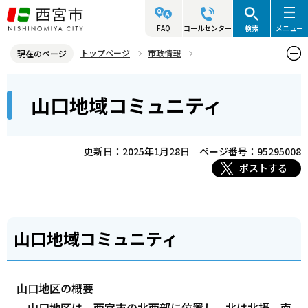
こ
の
FAQ
コールセンター
検索
メニュー
ペ
トップページ
市政情報
現在のページ
ー
参画と協働・市民活動
コミュニティ・自治会・NPO
本
ジ
山口地域コミュニティ
西宮コミュニティ協会
山口地域コミュニティ
文
の
こ
先
こ
頭
更新日：2025年1月28日
ページ番号：95295008
か
で
ポストする
ら
す
山口地域コミュニティ
山口地区の概要
山口地区は、西宮市の北西部に位置し、北は北摂、南