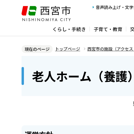
こ
音声読み上げ・文字
の
ペ
くらし・手続き
子育て・教育
ー
ジ
の
トップページ
西宮市の施設（アクセス
現在のページ
先
本
頭
文
老人ホーム（養護
で
こ
す
こ
か
ら