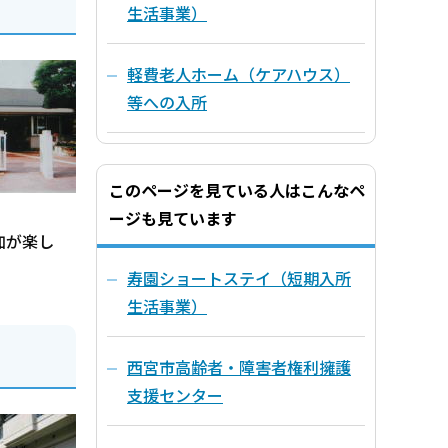
生活事業）
軽費老人ホーム（ケアハウス）
等への入所
このページを見ている人はこんなペ
ージも見ています
加が楽し
寿園ショートステイ（短期入所
生活事業）
西宮市高齢者・障害者権利擁護
支援センター