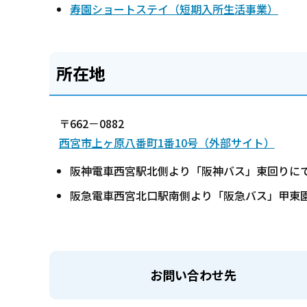
寿園ショートステイ（短期入所生活事業）
所在地
〒662－0882
西宮市上ヶ原八番町1番10号（外部サイト）
阪神電車西宮駅北側より「阪神バス」東回りに
阪急電車西宮北口駅南側より「阪急バス」甲東
お問い合わせ先