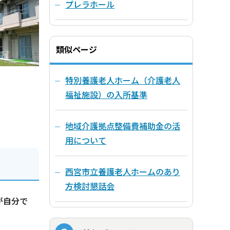
プレラホール
類似ページ
特別養護老人ホーム（介護老人
福祉施設）の入所基準
地域介護拠点整備費補助金の活
用について
西宮市立養護老人ホームのあり
方検討懇話会
が自分で