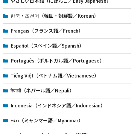
やさしい日本語（にほんご／Easy Japanese）
한국・조선어（韓国・朝鮮語／Korean）
Français（フランス語／French）
Español（スペイン語／Spanish）
Português（ポルトガル語／Portuguese）
Tiếng Việt（ベトナム語／Vietnamese）
नेपाली（ネパール語／Nepali）
Indonesia（インドネシア語／Indonesian）
ဗမာ（ミャンマー語／Myanmar）