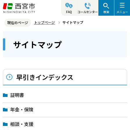
こ
の
FAQ
コールセンター
検索
メニュー
ペ
トップページ
サイトマップ
現在のページ
ー
本
ジ
サイトマップ
文
の
こ
先
こ
頭
か
で
早引きインデックス
ら
す
証明書
年金・保険
相談・支援