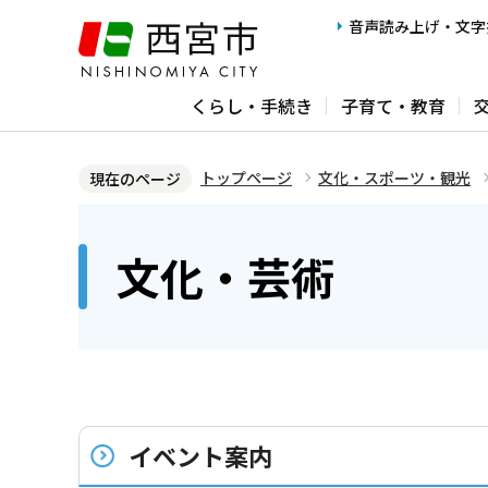
こ
音声読み上げ・文字
の
ペ
くらし・手続き
子育て・教育
ー
ジ
の
トップページ
文化・スポーツ・観光
現在のページ
先
本
頭
文
文化・芸術
で
こ
す
こ
か
ら
イベント案内