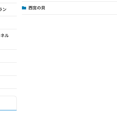
西宮の貝
ラン
ンネル