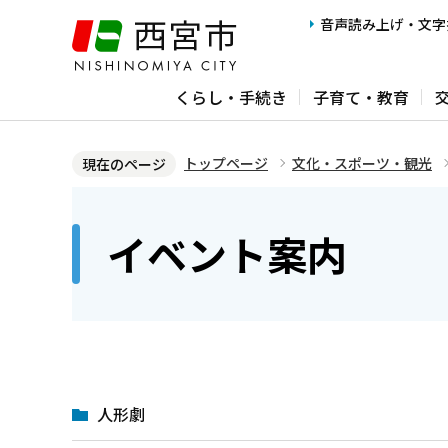
こ
音声読み上げ・文字
の
ペ
くらし・手続き
子育て・教育
ー
ジ
の
トップページ
文化・スポーツ・観光
現在のページ
先
本
頭
文
イベント案内
で
こ
す
こ
か
ら
人形劇