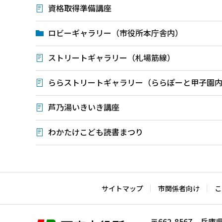
資格取得準備講座
ロビーギャラリー（市役所本庁舎内）
ストリートギャラリー（札場筋線）
ららストリートギャラリー（ららぽーと甲子園
芦乃湯いきいき講座
わかたけこども読書まつり
本
文
こ
サイトマップ
市関係者向け
こ
こ
ま
〒662-8567 