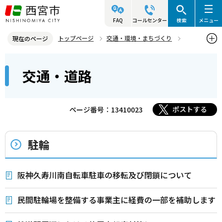
こ
の
FAQ
コールセンター
検索
メニュー
ペ
トップページ
交通・環境・まちづくり
現在のページ
ー
交通・道路
本
ジ
交通・道路
文
の
こ
先
こ
頭
ポストする
ページ番号：13410023
か
で
ら
す
駐輪
阪神久寿川南自転車駐車の移転及び閉鎖について
民間駐輪場を整備する事業主に経費の一部を補助します