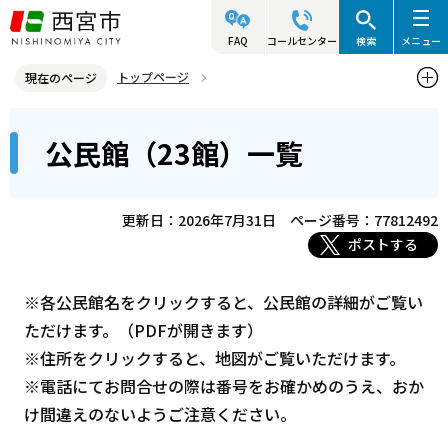
こ
の
FAQ
コールセンター
検索
メニュー
ペ
トップページ
現在のページ
ー
西宮市の施設（アクセス・利用案内）
公民館
本
ジ
公民館（23館）一覧
公民館（23館）一覧
文
の
こ
先
こ
頭
更新日：2026年7月31日
ページ番号：77812492
か
で
ポストする
ら
す
※各公民館名をクリックすると、公民館の詳細がご覧い
ただけます。（PDFが開きます）
※住所をクリックすると、地図がご覧いただけます。
※電話にてお問合せの際は番号をお確かめのうえ、おか
け間違えのないようご注意ください。