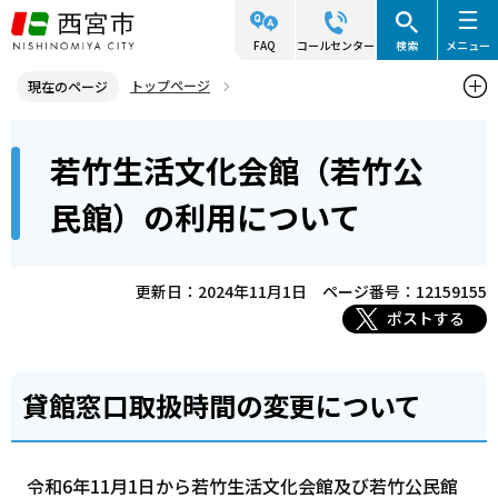
こ
の
FAQ
コールセンター
検索
メニュー
ペ
トップページ
現在のページ
ー
西宮市の施設（アクセス・利用案内）
市民集会施設
本
ジ
若竹生活文化会館（若竹公
若竹生活文化会館（若竹公民館）の利用について
文
の
こ
先
民館）の利用について
こ
頭
か
で
ら
更新日：2024年11月1日
ページ番号：12159155
す
ポストする
貸館窓口取扱時間の変更について
令和6年11月1日から若竹生活文化会館及び若竹公民館