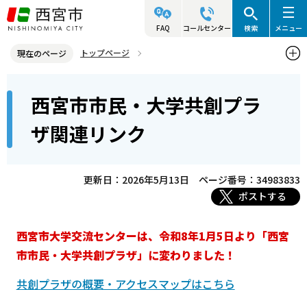
こ
の
FAQ
コールセンター
検索
メニュー
ペ
トップページ
現在のページ
ー
西宮市の施設（アクセス・利用案内）
その他の施設
本
ジ
西宮市市民・大学共創プラ
大学交流センター（令和7年12月末閉館）
文
の
こ
先
西宮市市民・大学共創プラザ関連リンク
ザ関連リンク
こ
頭
か
で
ら
更新日：2026年5月13日
ページ番号：34983833
す
ポストする
西宮市大学交流センターは、令和8年1月5日より「西宮
市市民・大学共創プラザ」に変わりました！
共創プラザの概要・アクセスマップはこちら