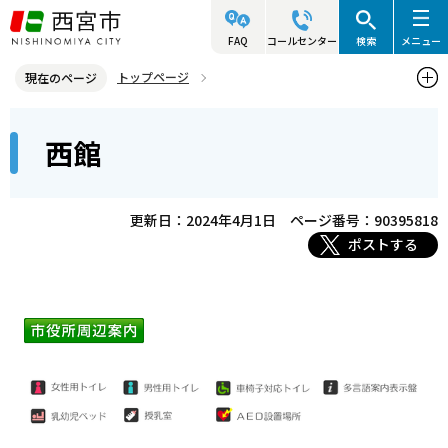
こ
の
FAQ
コールセンター
検索
メニュー
ペ
トップページ
現在のページ
ー
西宮市の施設（アクセス・利用案内）
その他の施設
本庁舎
本
ジ
西館
西館
文
の
こ
先
こ
頭
更新日：2024年4月1日
ページ番号：90395818
か
で
ポストする
ら
す