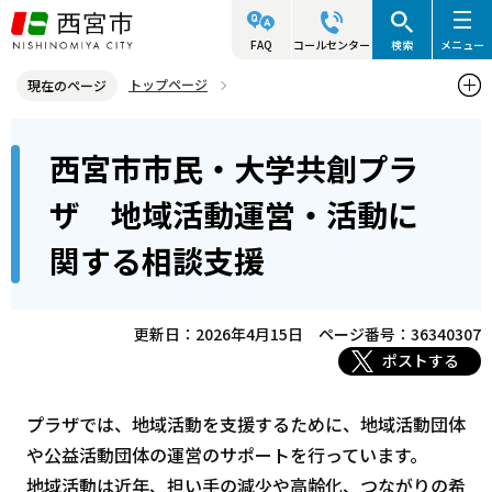
こ
の
FAQ
コールセンター
検索
メニュー
ペ
トップページ
現在のページ
ー
西宮市の施設（アクセス・利用案内）
その他の施設
本
ジ
西宮市市民・大学共創プラ
市民・大学共創プラザ
文
の
こ
先
西宮市市民・大学共創プラザ 地域活動運営・活動に関する相談支援
ザ 地域活動運営・活動に
こ
頭
関する相談支援
か
で
ら
す
更新日：2026年4月15日
ページ番号：36340307
ポストする
プラザでは、地域活動を支援するために、地域活動団体
や公益活動団体の運営のサポートを行っています。
地域活動は近年、担い手の減少や高齢化、つながりの希