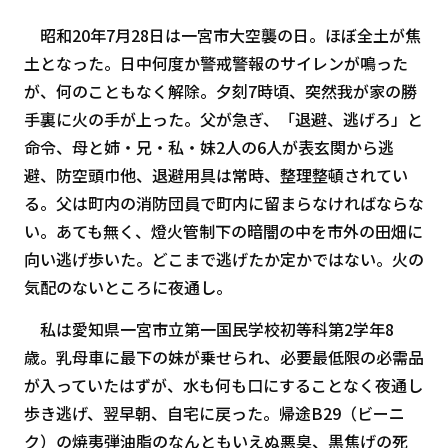
昭和20年7月28日は一宮市大空襲の日。ほぼ全土が焦
土となった。日中何度か警戒警報のサイレンが鳴った
が、何のこともなく解除。夕刻7時頃、突然我が家の勝
手裏に火の手が上った。父が急ぎ、「退避、逃げろ」と
命令、母と姉・兄・私・妹2人の6人が表玄関から逃
避、防空頭巾他、退避用具は常時、整理整頓されてい
る。父は町内の消防団員で町内に留まらなければならな
い。あても無く、燈火管制下の暗闇の中を市外の田畑に
向い逃げ歩いた。どこまで逃げたか定かではない。火の
気配のないところに夜通し。
私は愛知県一宮市立第一国民学校初等科第2学年8
歳。乳母車に最下の妹が乗せられ、必要最低限の必需品
が入っていたはずが、水も何も口にすることなく夜通し
歩き逃げ、翌早朝、自宅に戻った。帰途B29（ビーニ
ク）の焼夷弾油脂のなんともいえぬ悪臭、黒焦げの死