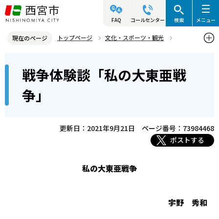
こ
の
FAQ
コールセンター
検索
メニュー
ペ
トップページ
文化・スポーツ・観光
現在のページ
ー
平和への取組
戦争の記憶～受け継がれる想い～
本
ジ
戦争体験談「私の大東亜戦
空襲・被爆体験
戦争体験談「私の大東亜戦争」
文
の
こ
先
争」
こ
頭
か
で
ら
更新日：2021年9月21日
ページ番号：73984468
す
ポストする
私の大東亜戦争
宇野 秀和