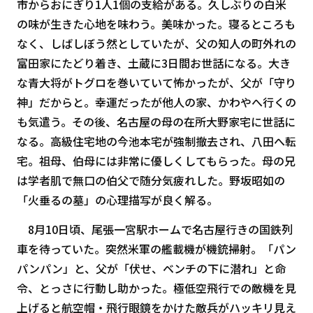
市からおにぎり1人1個の支給がある。久しぶりの白米
の味が生きた心地を味わう。美味かった。寝るところも
なく、しばしぼう然としていたが、父の知人の町外れの
富田家にたどり着き、土蔵に3日間お世話になる。大き
な青大将がトグロを巻いていて怖かったが、父が「守り
神」だからと。幸運だったが他人の家、かわやへ行くの
も気遣う。その後、名古屋の母の在所大野家宅に世話に
なる。高級住宅地の今池本宅が強制撤去され、八田へ転
宅。祖母、伯母には非常に優しくしてもらった。母の兄
は学者肌で無口の伯父で随分気疲れした。野坂昭如の
「火垂るの墓」の心理描写が良く解る。
8月10日頃、尾張一宮駅ホームで名古屋行きの国鉄列
車を待っていた。突然米軍の艦載機が機銃掃射。「パン
パンパン」と、父が「伏せ、ベンチの下に潜れ」と命
令、とっさに行動し助かった。極低空飛行での敵機を見
上げると航空帽・飛行眼鏡をかけた敵兵がハッキリ見え