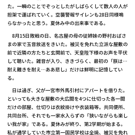
た。一瞬のことでぞっとしたがしばらくして数人の人が
担架で運ばれていく。空襲警報サイレンも28日同様鳴
らなかったと思う。夏休み中の出来事である。
8月15日敗戦の日、名古屋の母の従姉妹の野村おばさ
まの家で玉音放送をきいた。被災を免れた立派な屋敷の
前で近隣の方たちと玄関前で、天皇陛下様のお声を平伏
して聴いた。雑音が入り、ききづらく、最初の「朕は…
耐え難きを耐え…ああ悲し」だけは鮮明に記憶してい
る。
日は過ぎ、父が一宮市外馬引村にアパートを借りた。
といっても大きな屋敷の大広間を4つに仕切った各一間
だけの部屋、仕切りは衣紋掛けや衣装箱等。共同便所、
共同台所、それでも一家水入らずの「狭いながらも楽し
い我が家」である。夏休みが終り、第2学期が始まる。
私が通学していた市立第一国民学校は全焼、被災を免れ