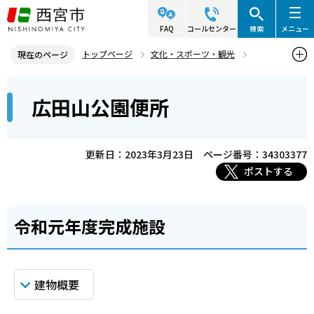
こ
の
FAQ
コールセンター
検索
メニュー
ペ
トップページ
文化・スポーツ・観光
現在のページ
ー
施設案内
公共建築作品集
令和元年度完成施設
本
ジ
広田山公園便所
広田山公園便所
文
の
こ
先
こ
頭
更新日：2023年3月23日
ページ番号：34303377
か
で
ポストする
ら
す
令和元年度完成施設
建物概要