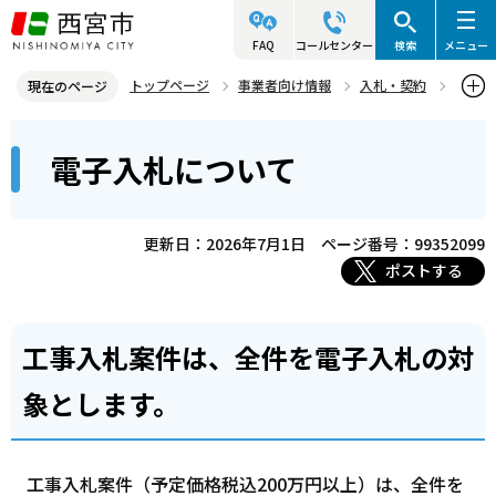
こ
の
FAQ
コールセンター
検索
メニュー
ペ
トップページ
事業者向け情報
入札・契約
現在のページ
ー
電子入札案内
電子入札について
本
ジ
電子入札について
文
の
こ
先
こ
頭
更新日：2026年7月1日
ページ番号：99352099
か
で
ポストする
ら
す
工事入札案件は、全件を電子入札の対
象とします。
工事入札案件（予定価格税込200万円以上）は、全件を