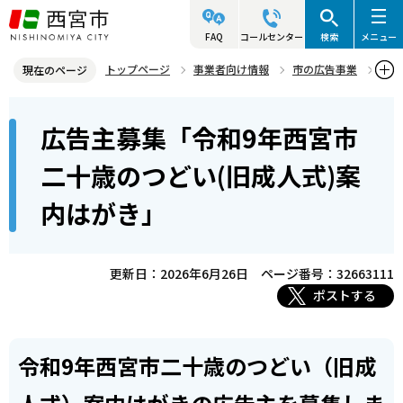
こ
の
FAQ
コールセンター
検索
メニュー
ペ
トップページ
事業者向け情報
市の広告事業
現在のページ
ー
広告主募集「令和9年西宮市二十歳のつどい(旧成人式)案内はがき」
本
ジ
広告主募集「令和9年西宮市
文
の
こ
先
二十歳のつどい(旧成人式)案
こ
頭
内はがき」
か
で
ら
す
更新日：2026年6月26日
ページ番号：32663111
ポストする
令和9年西宮市二十歳のつどい（旧成