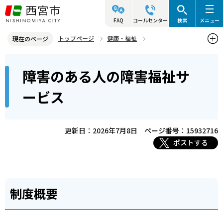
こ
の
FAQ
コールセンター
検索
メニュー
ペ
トップページ
健康・福祉
現在のページ
ー
障害のある人の福祉
障害福祉サービス
本
ジ
障害のある人の障害福祉サ
障害のある人の障害福祉サービス
文
の
こ
先
ービス
こ
頭
か
で
ら
更新日：2026年7月8日
ページ番号：15932716
す
ポストする
制度概要