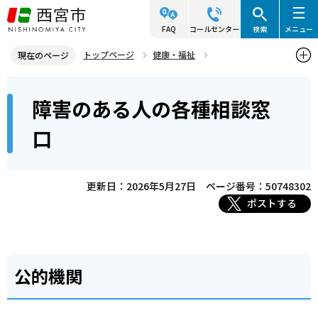
こ
の
FAQ
コールセンター
検索
メニュー
ペ
トップページ
健康・福祉
現在のページ
ー
障害のある人の福祉
各種相談窓口
本
ジ
障害のある人の各種相談窓
障害のある人の各種相談窓口
文
の
こ
先
口
こ
頭
か
で
ら
更新日：2026年5月27日
ページ番号：50748302
す
ポストする
公的機関