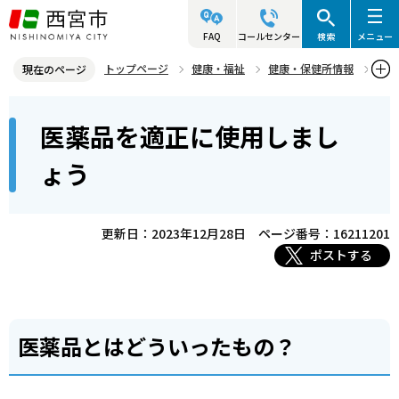
こ
の
FAQ
コールセンター
検索
メニュー
ペ
トップページ
健康・福祉
健康・保健所情報
現在のページ
ー
医事・薬事
医薬品を適正に使用しましょう
本
ジ
医薬品を適正に使用しまし
文
の
こ
先
ょう
こ
頭
か
で
ら
更新日：2023年12月28日
ページ番号：16211201
す
ポストする
医薬品とはどういったもの？