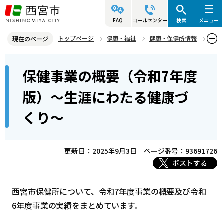
こ
の
FAQ
コールセンター
検索
メニュー
ペ
トップページ
健康・福祉
健康・保健所情報
現在のページ
ー
保健統計・保健所事業概要
本
ジ
保健事業の概要（令和7年度
保健事業の概要（令和7年度版）～生涯にわたる健康づくり～
文
の
こ
先
版）～生涯にわたる健康づ
こ
頭
くり～
か
で
ら
す
更新日：2025年9月3日
ページ番号：93691726
ポストする
西宮市保健所について、令和7年度事業の概要及び令和
6年度事業の実績をまとめています。