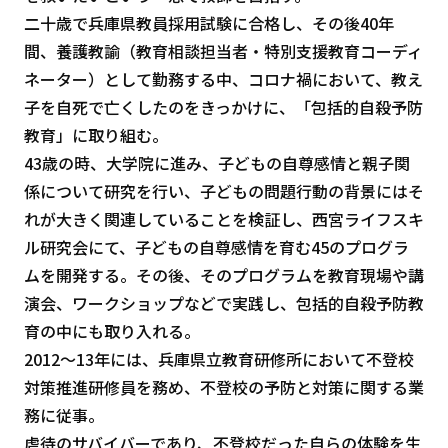
二十歳で兵庫県教員採用試験に合格し、その後40年
間、養護教諭（教育相談担当者・特別支援教育コーディ
ネーター）として勤務する中、コロナ禍において、教え
子を自死で亡くしたのをきっかけに、「包括的自殺予防
教育」に取り組む。
43歳の時、大学院に進み、子どもの自尊感情と親子関
係について研究を行い、子どもの問題行動の背景にはそ
れが大きく関連していることを検証し、西宮ライフスキ
ル研究会にて、子どもの自尊感情を育む45のプログラ
ムを開発する。その後、そのプログラムを教育現場や講
演会、ワークショップなどで実践し、包括的自殺予防教
育の中にも取り入れる。
2012～13年には、兵庫県立教育研修所において不登校
対策推進研修員を務め、不登校の予防と対策に関する業
務に従事。
虐待のサバイバーであり、不登校だった自らの体験を生