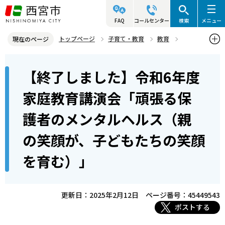
こ
の
FAQ
コールセンター
検索
メニュー
ペ
トップページ
子育て・教育
教育
現在のページ
ー
家庭教育
本
ジ
【終了しました】令和6年度
【終了しました】令和6年度家庭教育講演会「頑張る保護者のメンタ
文
の
ルヘルス（親の笑顔が、子どもたちの笑顔を育む）」
こ
先
家庭教育講演会「頑張る保
こ
頭
護者のメンタルヘルス（親
か
で
ら
す
の笑顔が、子どもたちの笑顔
を育む）」
更新日：2025年2月12日
ページ番号：45449543
ポストする