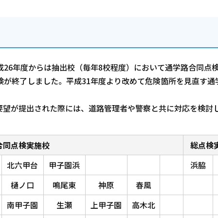
成26年度からは抽出校（毎年8校程度）において通学路合同点
検が終了しました。平成31年度より改めて危険箇所を見直す通
要望が提出された際には、道路管理者や警察と共に対応を検討
合同点検実施校
総点検
北六甲台
甲子園浜
浜脇
樋ノ口
鳴尾東
神原
春風
南甲子園
生瀬
上甲子園
高木北