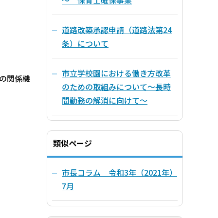
～ 保育士確保事業
道路改築承認申請（道路法第24
条）について
市立学校園における働き方改革
の関係機
のための取組みについて～長時
間勤務の解消に向けて～
類似ページ
市長コラム 令和3年（2021年）
7月