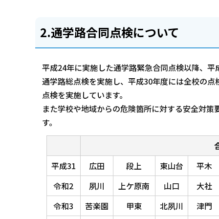
2.通学路合同点検について
平成24年に実施した通学路緊急合同点検以降、平
通学路総点検を実施し、平成30年度には全校の点
点検を実施しています。
また学校や地域からの危険箇所に対する安全対策
す。
平成31
広田
段上
東山台
平木
令和2
夙川
上ケ原南
山口
大社
令和3
苦楽園
甲東
北夙川
津門