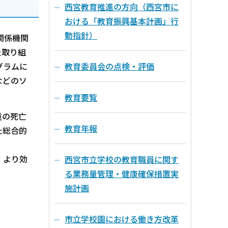
西宮教育推進の方向（西宮市に
おける「教育振興基本計画」行
動指針）
関係機関
た取り組
教育委員会の点検・評価
グラムに
などのソ
教育要覧
童の死亡
教育年報
た総合的
、より効
西宮市立学校の教育職員に関す
る業務量管理・健康確保措置実
施計画
市立学校園における働き方改革