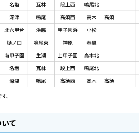
名塩
瓦林
段上西
鳴尾北
深津
鳴尾
高須西
高木
高須
北六甲台
浜脇
甲子園浜
小松
樋ノ口
鳴尾東
神原
春風
南甲子園
生瀬
上甲子園
高木北
名塩
瓦林
段上西
鳴尾北
深津
鳴尾
高須西
高木
高須
です。
ついて