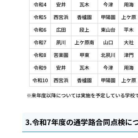
令和4
安井
瓦木
今津
用海
令和5
西宮浜
香櫨園
甲陽園
上ケ原
令和6
広田
段上
東山台
平木
令和7
夙川
上ケ原南
山口
大社
令和8
苦楽園
甲東
北夙川
津門
令和9
安井
瓦木
今津
用海
令和10
西宮浜
香櫨園
甲陽園
上ケ原
※来年度以降については実施を予定している学校
3.令和7年度の通学路合同点検に