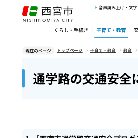
こ
音声読み上げ・文字
の
ペ
くらし・手続き
子育て・教育
ー
ジ
の
トップページ
子育て・教育
教育
現在のページ
先
本
頭
文
通学路の交通安全
で
こ
す
こ
か
ら