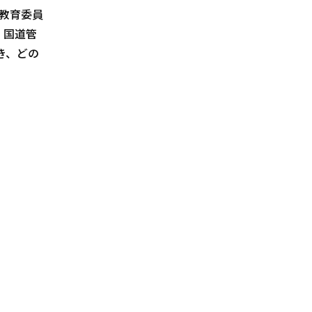
教育委員
、国道管
き、どの