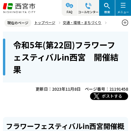
こ
の
FAQ
コールセンター
検索
メニュー
ペ
トップページ
交通・環境・まちづくり
現在のページ
ー
環境・緑化・衛生
花と緑
本
ジ
令和5年(第22回)フラワーフ
フラワーフェスティバル・フラワーキャラバン
文
の
こ
先
令和5年(第22回)フラワーフェスティバルin西宮 開催結果
ェスティバルin西宮 開催結
こ
頭
果
か
で
ら
す
更新日：2023年11月8日
ページ番号：21191458
ポストする
フラワーフェスティバルin西宮開催概