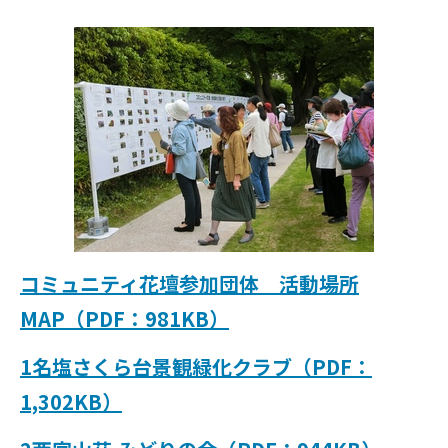
コミュニティ花壇参加団体 活動場所
MAP（PDF：981KB）
1名塩さくら台景観緑化クラブ（PDF：
1,302KB）