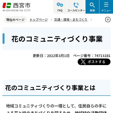
こ
の
FAQ
コールセンター
検索
メニュー
ペ
トップページ
交通・環境・まちづくり
現在のページ
ー
環境・緑化・衛生
花と緑
花と緑のまちづくり
本
ジ
花のコミュニティづくり事業
花のコミュニティづくり事業
文
の
こ
先
こ
頭
更新日：2022年3月1日
ページ番号：74713281
か
で
ポストする
ら
す
花のコミュニティづくり事業とは
地域コミュニティづくりの一環として、住民自らの手に
よる花と緑のまちづくりを図るため、地域緑化活動団体