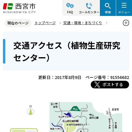
こ
の
FAQ
コールセンター
検索
メニュー
ペ
トップページ
交通・環境・まちづくり
現在のページ
ー
環境・緑化・衛生
花と緑
植物生産研究センター
本
ジ
交通アクセス（植物生産研究
交通アクセス（植物生産研究センター）
文
の
こ
先
センター）
こ
頭
か
で
ら
更新日：2017年8月9日
ページ番号：91556682
す
ポストする