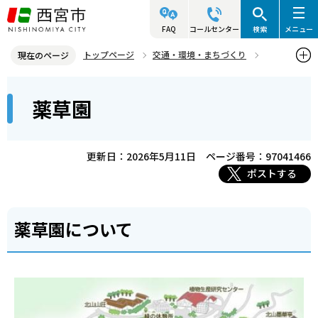
こ
の
FAQ
コールセンター
検索
メニュー
ペ
トップページ
交通・環境・まちづくり
現在のページ
ー
環境・緑化・衛生
花と緑
北山緑化植物園
園内のご案内
本
ジ
薬草園
花壇
薬草園
文
の
こ
先
こ
頭
更新日：2026年5月11日
ページ番号：97041466
か
で
ポストする
ら
す
薬草園について