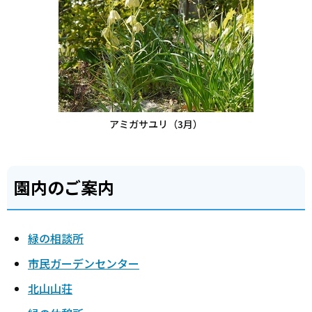
アミガサユリ（3月）
園内のご案内
緑の相談所
市民ガーデンセンター
北山山荘