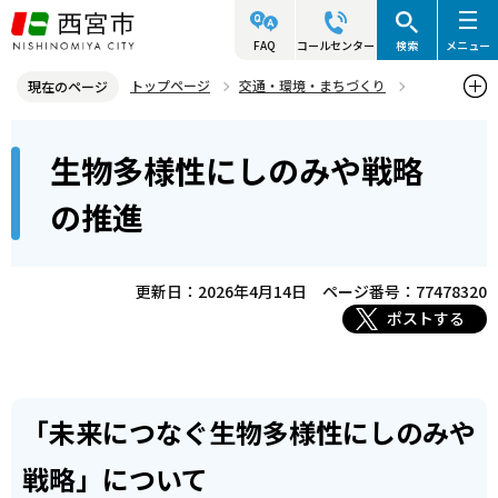
こ
の
FAQ
コールセンター
検索
メニュー
ペ
トップページ
交通・環境・まちづくり
現在のページ
ー
環境・緑化・衛生
環境計画
生物多様性
本
ジ
生物多様性にしのみや戦略
生物多様性にしのみや戦略の推進
文
の
こ
先
の推進
こ
頭
か
で
ら
更新日：2026年4月14日
ページ番号：77478320
す
ポストする
「未来につなぐ生物多様性にしのみや
戦略」について