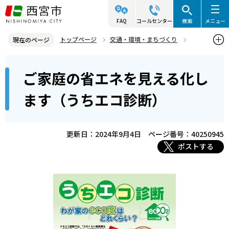
こ
の
FAQ
コールセンター
検索
メニュー
ペ
トップページ
交通・環境・まちづくり
現在のページ
ー
環境・緑化・衛生
地球温暖化対策
本
ジ
ご家庭の省エネを見える化し
ご家庭の省エネを見える化します（うちエコ診断）
文
の
こ
先
ます（うちエコ診断）
こ
頭
か
で
ら
更新日：2024年9月4日
ページ番号：40250945
す
ポストする