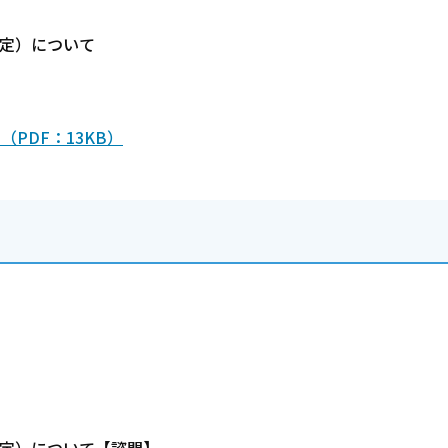
定）について
PDF：13KB）
定）について【諮問】