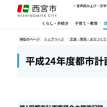
こ
音声読み上げ・文字
の
ペ
くらし・手続き
子育て・教育
ー
ジ
の
トップページ
交通・環境・まちづくり
現在のページ
先
本
頭
文
平成24年度都市
で
こ
す
こ
か
ら