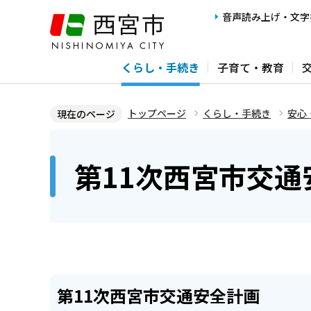
こ
音声読み上げ・文字
の
ペ
くらし・手続き
子育て・教育
ー
ジ
の
トップページ
くらし・手続き
安心
現在のページ
先
本
頭
文
第11次西宮市交
で
こ
す
こ
か
ら
第11次西宮市交通安全計画