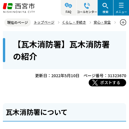
こ
の
FAQ
コールセンター
検索
メニュー
ペ
トップページ
くらし・手続き
安心・安全
現在のページ
ー
西宮市消防局
瓦木消防署・甲東分署
施設等の紹介
本
ジ
【瓦木消防署】瓦木消防署
【瓦木消防署】瓦木消防署の紹介
文
の
こ
先
の紹介
こ
頭
か
で
ら
更新日：2022年5月10日
ページ番号：31323670
す
ポストする
瓦木消防署について