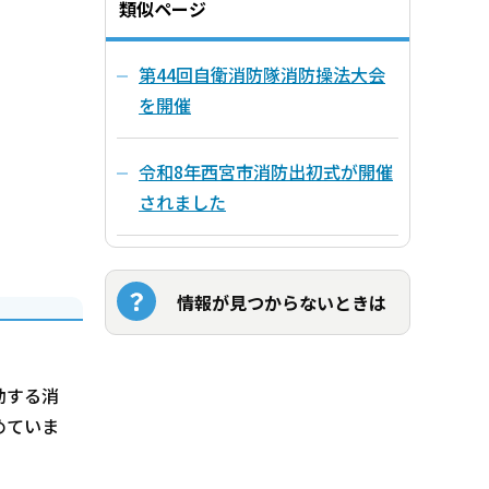
類似ページ
第44回自衛消防隊消防操法大会
を開催
令和8年西宮市消防出初式が開催
されました
情報が見つからないときは
動する消
めていま