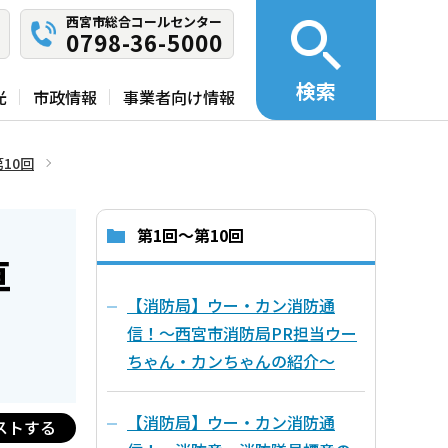
西宮市総合コールセンター
0798-36-5000
検索
光
市政情報
事業者向け情報
10回
第1回～第10回
車
【消防局】ウー・カン消防通
信！～西宮市消防局PR担当ウー
ちゃん・カンちゃんの紹介～
【消防局】ウー・カン消防通
ストする