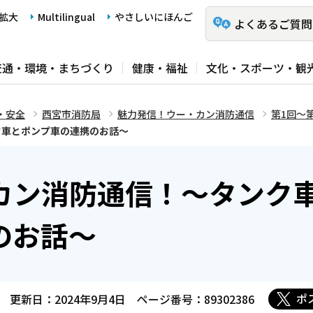
拡大
Multilingual
やさしいにほんご
よくあるご質問
交通・環境・まちづくり
健康・福祉
文化・スポーツ・観
・安全
西宮市消防局
魅力発信！ウー・カン消防通信
第1回～第
ク車とポンプ車の連携のお話～
カン消防通信！～タンク
のお話～
ポ
更新日：2024年9月4日
ページ番号：89302386