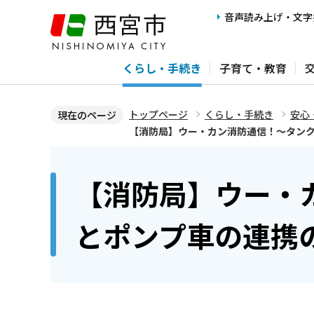
こ
音声読み上げ・文字
の
ペ
くらし・手続き
子育て・教育
ー
ジ
の
トップページ
くらし・手続き
安心
現在のページ
先
【消防局】ウー・カン消防通信！～タン
頭
本
で
文
【消防局】ウー・
す
こ
こ
とポンプ車の連携
か
ら