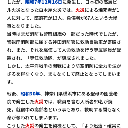
したが、
昭和7年12月16日
に発生し、日本初の高層ビ
ル火災となった白木屋火災では、
火災
による焼死者が1
人に対して、墜落死が13人、負傷者が67人という大惨
事となりました。
当時はまだ消防も警察組織の一部だった時代でしたが、
警視庁消防部に属する神田消防署に救助自動車が寄贈さ
れ、また、それを駆使して人命救助を行う専属隊員が配
置され、「専任救助隊」が編成されました。
しかし、太平洋戦争の開戦により防空消防に全力を注が
ざるを得なくなり、まもなくして廃止となってしまいま
す。
戦後、
昭和30年
、神奈川県横浜市にある聖母の園養老
院で発生した
火災
では、職員を含む入所者99名が焼
死。就寝中の高齢者という事もあり、救助する間もなく
命が奪われてしまいます。
こうした
火災
の発生を契機として、「より迅速・確実に