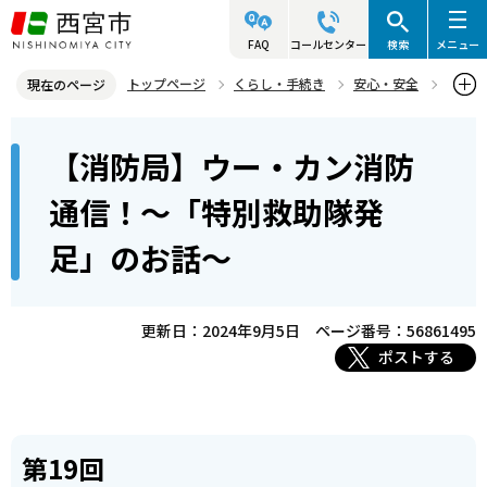
こ
の
FAQ
コールセンター
検索
メニュー
ペ
トップページ
くらし・手続き
安心・安全
現在のページ
ー
西宮市消防局
魅力発信！ウー・カン消防通信
本
ジ
【消防局】ウー・カン消防
第11回～第20回
文
の
こ
先
【消防局】ウー・カン消防通信！～「特別救助隊発足」のお話～
通信！～「特別救助隊発
こ
頭
足」のお話～
か
で
ら
す
更新日：2024年9月5日
ページ番号：56861495
ポストする
第19回