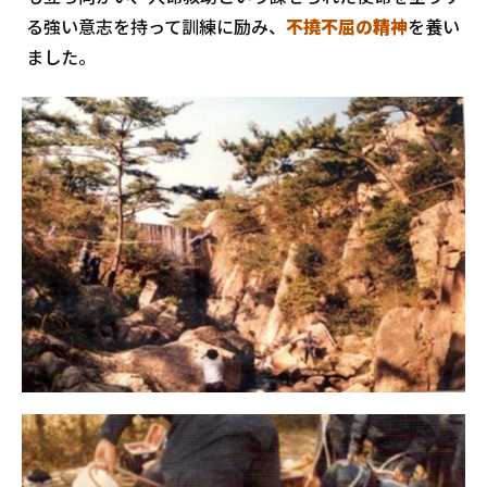
る強い意志を持って訓練に励み、
不撓不屈の精神
を養い
ました。