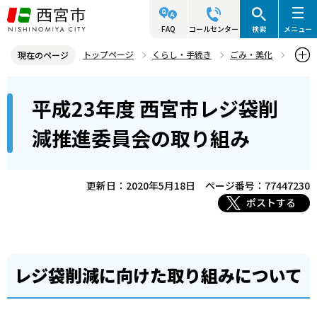
こ
の
FAQ
コールセンター
検索
メニュー
ペ
トップページ
くらし・手続き
ごみ・美化
現在のページ
ー
資源・リサイクル
レジ袋削減の取り組み
本
ジ
平成23年度 西宮市レジ袋削
レジ袋削減推進委員会の活動
文
の
こ
先
平成23年度 西宮市レジ袋削減推進委員会の取り組み
減推進委員会の取り組み
こ
頭
か
で
ら
更新日：2020年5月18日
ページ番号：77447230
す
ポストする
レジ袋削減に向けた取り組みについて