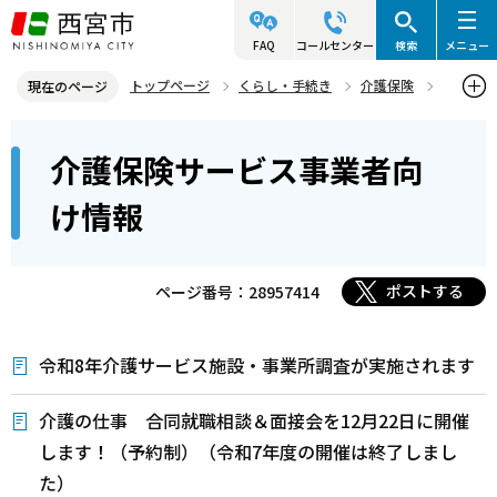
こ
の
FAQ
コールセンター
検索
メニュー
ペ
トップページ
くらし・手続き
介護保険
現在のページ
ー
介護保険サービス事業者向け情報
本
ジ
介護保険サービス事業者向
文
の
こ
先
け情報
こ
頭
か
で
ら
ポストする
ページ番号：28957414
す
令和8年介護サービス施設・事業所調査が実施されます
介護の仕事 合同就職相談＆面接会を12月22日に開催
します！（予約制）（令和7年度の開催は終了しまし
た）