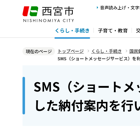
こ
音声読み上げ・文字
の
ペ
くらし・手続き
子育て・教育
ー
ジ
の
トップページ
くらし・手続き
国民
現在のページ
先
SMS（ショートメッセージサービス）を
頭
本
で
文
SMS（ショート
す
こ
こ
した納付案内を行
か
ら