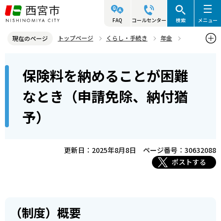
こ
の
FAQ
コールセンター
検索
メニュー
ペ
トップページ
くらし・手続き
年金
現在のページ
ー
国民年金の保険料
本
ジ
保険料を納めることが困難
保険料を納めることが困難なとき（申請免除、納付猶予）
文
の
こ
先
なとき（申請免除、納付猶
こ
頭
予）
か
で
ら
す
更新日：2025年8月8日
ページ番号：30632088
ポストする
（制度）概要