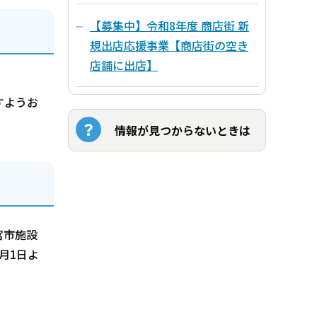
【募集中】令和8年度 商店街 新
規出店応援事業【商店街の空き
店舗に出店】
すようお
情報が見つからないときは
宮市施設
月1日よ