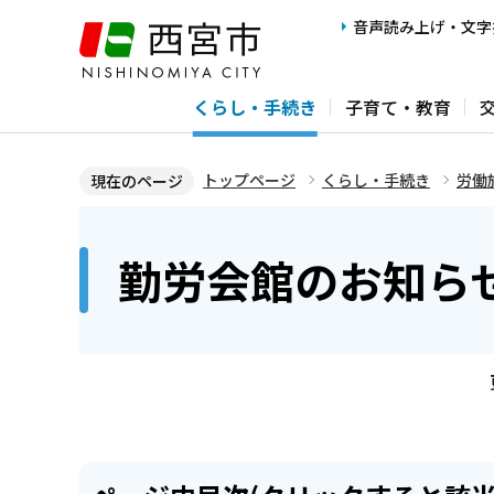
こ
音声読み上げ・文字
の
ペ
くらし・手続き
子育て・教育
ー
ジ
の
トップページ
くらし・手続き
労働
現在のページ
先
本
頭
文
勤労会館のお知ら
で
こ
す
こ
か
ら